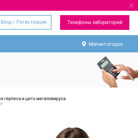
Вход / Регистрация
Телефоны лабораторий
Магнитогорск
ск герпеса и цито мегаловируса
г.