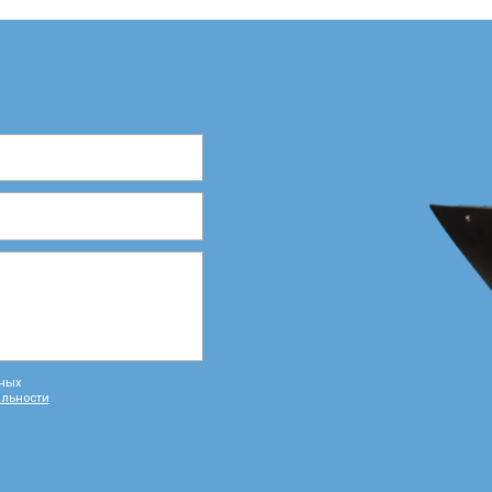
ьных
альности