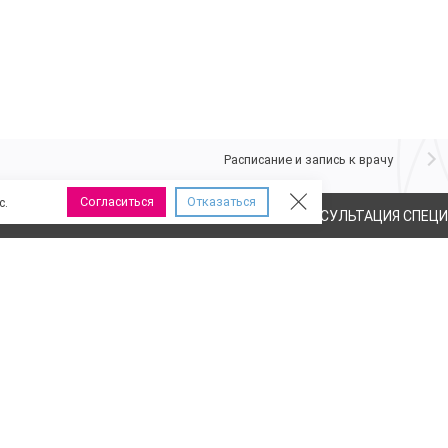
Порядок оплаты медицинских услуг
Получение результатов
Программа государственных гаранти
Часто задаваемые вопросы
Полезная информация
Налоговый вычет
Расписание и запись к врачу
Согласиться
Отказаться
с.
ЮТСЯ ПРОТИВОПОКАЗАНИЯ, НЕОБХОДИМА КОНСУЛЬТАЦИЯ СПЕЦ