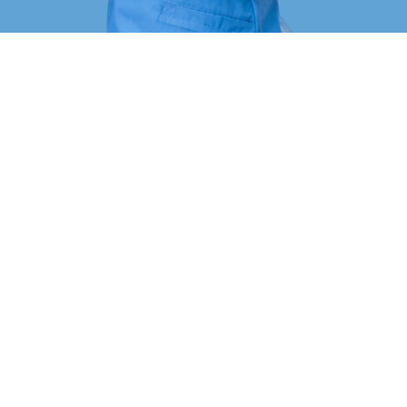
Лаборатория
О лаборатории
Наши сотрудники
Контролирующие органы
Документы
аний
Вакансии
леваний
Новости
уса
Контакты